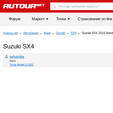
Форум
Маркет
Точки
Cтрахование on-line
Autoua.net
→
Автобазар
→
Киев
→
Suzuki
→
SX4
→
Suzuki SX4 2010 Киев
Suzuki SX4
seksinika
Киев
Tesla Model S 2021
◀
▶