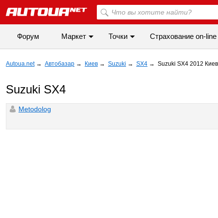
Форум
Маркет
Точки
Cтрахование on-line
Autoua.net
→
Автобазар
→
Киев
→
Suzuki
→
SX4
→
Suzuki SX4 2012 Киев
Suzuki SX4
Metodolog
◀
▶