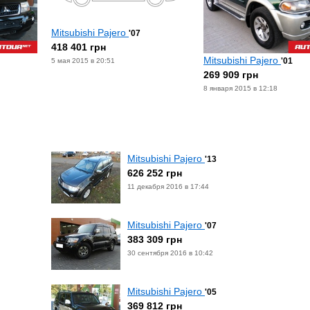
Mitsubishi Pajero
'07
418 401 грн
Mitsubishi Pajero
'01
5 мая 2015 в 20:51
269 909 грн
8 января 2015 в 12:18
Mitsubishi Pajero
'13
626 252 грн
11 декабря 2016 в 17:44
Mitsubishi Pajero
'07
383 309 грн
30 сентября 2016 в 10:42
Mitsubishi Pajero
'05
369 812 грн