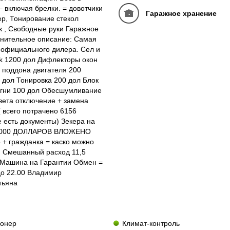
– включая брелки. = довотчики
Гаражное хранение
р, Тонирование стекол
к , Свободные руки Гаражное
лнительное описание: Самая
 официального дилера. Сел и
ck 1200 дол Дифлекторы окон
 поддона двигателя 200
 дол Тонировка 200 дол Блок
огни 100 дол Обесшумливание
вета отключение + замена
( всего потрачено 6156
 есть документы) Зекера на
О 5000 ДОЛЛАРОВ ВЛОЖЕНО
+ гражданка = каско можно
м Смешанный расход 11,5
) Машина на Гарантии Обмен =
до 22.00 Владимир
тьяна
ионер
Климат-контроль