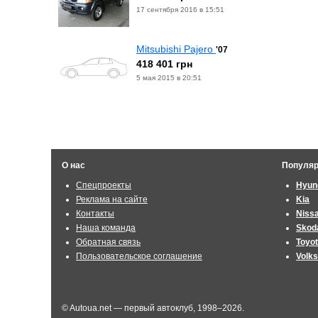
17 сентября 2016 в 15:51
Mitsubishi Pajero
'07
418 401 грн
5 мая 2015 в 20:51
О нас
Популя
Спецпроекты
Hyun
Реклама на сайте
Kia
Контакты
Niss
Наша команда
Skod
Обратная связь
Toyo
Пользовательское соглашение
Volk
© Autoua.net — первый автоклуб, 1998–2026.