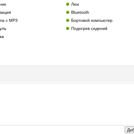
ник
Люк
зация
Bluetooth
ла с MP3
Бортовой компьютер
уль
Подогрев сидений
ка