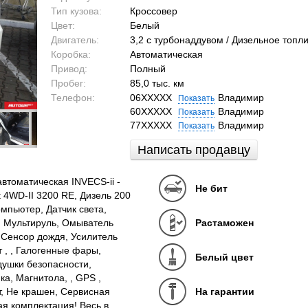
Тип кузова:
Кроссовер
Цвет:
Белый
Двигатель:
3,2 c турбонаддувом / Дизельное топл
Коробка:
Автоматическая
Привод:
Полный
Пробег:
85,0 тыс. км
Телефон:
06XXXXX
Владимир
Показать
60XXXXX
Владимир
Показать
77XXXXX
Владимир
Показать
Написать продавцу
томатическая INVECS-ii -
Не бит
 4WD-II 3200 RE, Дизель 200
омпьютер, Датчик света,
, Мультируль, Омыватель
Растаможен
 Сенсор дождя, Усилитель
 , , Галогенные фары,
Белый цвет
ушки безопасности,
а, Магнитола, , GPS ,
, Не крашен, Сервисная
На гарантии
я комплектация! Весь в