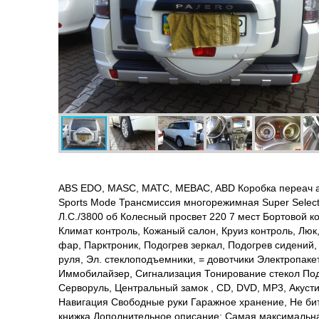
ABS EDO, MASC, MATC, MEBAC, ABD Коробка переач ав
Sports Mode Трансмиссия многорежимная Super Select
Л.С./3800 об Колесный просвет 220 7 мест Бортовой к
Климат контроль, Кожаный салон, Круиз контроль, Люк
фар, Парктроник, Подогрев зеркал, Подогрев сидений,
руля, Эл. стеклоподъемники, = довотчики Электропакет
Иммобилайзер, Сигнализация Тонирование стекол Под
Серворуль, Центральный замок , CD, DVD, MP3, Акустик
Навигация Свободные руки Гаражное хранение, Не бит
книжка Дополнительное описание: Самая максимальна