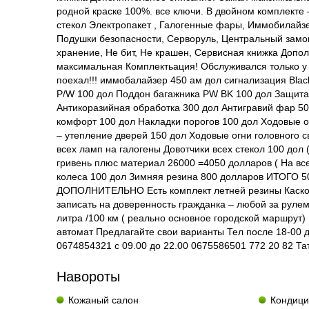
родной краске 100%. все ключи. В двойном комплекте 
стекол Электропакет , Галогенные фары, Иммобилайзе
Подушки безопасности, Серворуль, Центральный замо
хранение, Не бит, Не крашен, Сервисная книжка Допо
максимальная Комплектьация! Обслуживался только у
поехал!!! иммобалайзер 450 ам дол сигнализация Bla
P/W 100 дол Поддон багажника PW BK 100 дол Защита
Антикоразийная обработка 300 дол Антигравий фар 50
комфорт 100 дол Накладки порогов 100 дол Ходовые 
– утепление дверей 150 дол Ходовые огни головного с
всех ламп на галогены Довотчики всех стекол 100 дол 
гривень плюс материал 26000 =4050 долларов ( На все
колеса 100 дол Зимняя резина 800 долларов ИТОГ
ДОПОЛНИТЕЛЬНО Есть комплект летней резины Каско 
записать на доверенность гражданка – любой за руле
литра /100 км ( реально основное городской маршрут
автомат Предлагайте свои варианты Тел после 18-00 
0674854321 с 09.00 до 22.00 0675586501 772 20 82 Та
Навороты
Кожаный салон
Кондиц