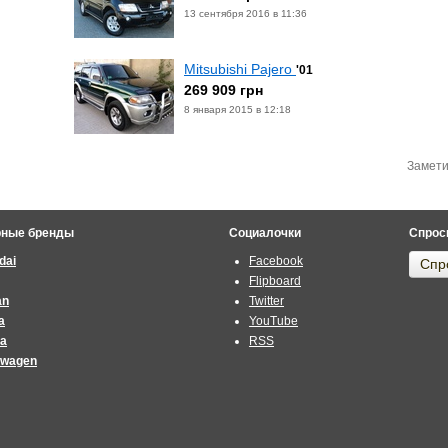
13 сентября 2016 в 11:36
Mitsubishi Pajero
'01
269 909 грн
8 января 2015 в 12:18
Замети
рные бренды
Социалочки
Спрос
dai
Facebook
Спр
Flipboard
an
Twitter
a
YouTube
ta
RSS
swagen