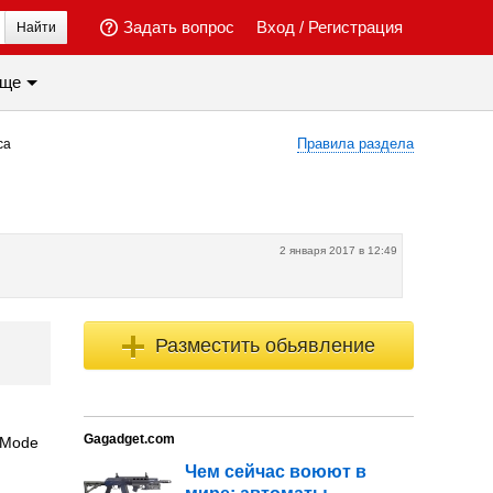
Задать вопрос
Вход
/
Регистрация
Найти
ще
Правила раздела
са
2 января 2017 в 12:49
Разместить обьявление
Gagadget.com
s Mode
Чем сейчас воюют в