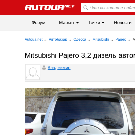
Форум
Маркет
Точки
Новости
Autoua.net
→
Автобазар
→
Одесса
→
Mitsubishi
→
Pajero
→
M
Mitsubishi Pajero 3,2 дизель авт
Владжимир