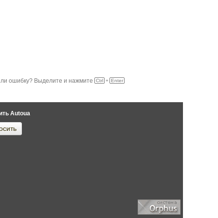
ли ошибку? Выделите и нажмите
Ctrl
+
Enter
ить Autoua
осить