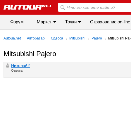
Форум
Маркет
Точки
Cтрахование on-line
Autoua.net
→
Автобазар
→
Одесса
→
Mitsubishi
→
Pajero
→
Mitsubishi Pa
Mitsubishi Pajero
Николай2
Одесса
◀
▶