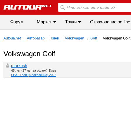
Форум
Маркет
Точки
Cтрахование on-line
Autoua.net
→
Автобазар
→
Киев
→
Volkswagen
→
Golf
→
Volkswagen Golf
Volkswagen Golf
markush
45 лет (27 лет за рулем), Киев
SEAT Leon (4 поколение) 2022
◀
▶