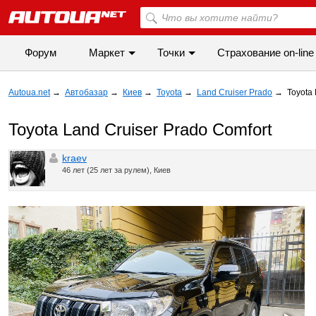
Форум
Маркет
Точки
Cтрахование on-line
Autoua.net
→
Автобазар
→
Киев
→
Toyota
→
Land Cruiser Prado
→
Toyota
Toyota Land Cruiser Prado Comfort
kraev
46 лет (25 лет за рулем), Киев