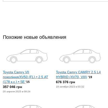
Похожие новые объявления
Toyota Camry VII
Toyota Camry CAMRY 2.5 L4
покоління/XV50 (FL) • 2.5 АТ
HYBRID (XV70, VIII)
'19
(178 к.с.) • SE
676 376 грн
'15
357 046 грн
19 октября 2023 в 03:32
20 апреля 2025 в 08:24