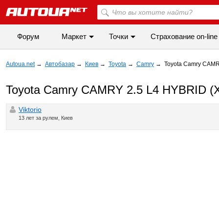
Форум
Маркет
Точки
Cтрахование on-line
Autoua.net
→
Автобазар
→
Киев
→
Toyota
→
Camry
→
Toyota Camry CAMRY
Toyota Camry CAMRY 2.5 L4 HYBRID (XV
Viktorio
13 лет за рулем, Киев
◀
▶