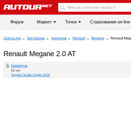
Форум
Маркет
Точки
Cтрахование on-line
Autoua.net
→
Автобазар
→
Чернигов
→
Renault
→
Megane
→
Renault Meg
Renault Megane 2.0 AT
Igorenya
55 лет
Toyota Corolla Седан 2010
◀
▶