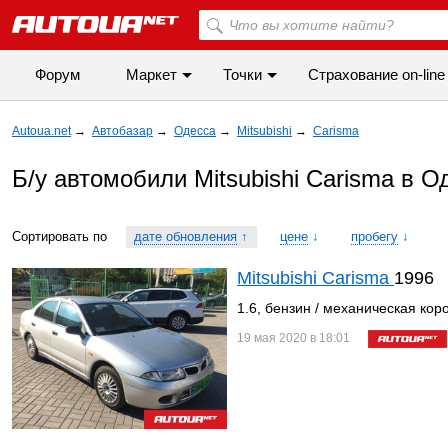
Форум
Маркет
Точки
Cтрахование on-line
Autoua.net
→
Автобазар
→
Одесса
→
Mitsubishi
→
Carisma
Б/у автомобили Mitsubishi Carisma в О
Сортировать по
дате обновления
↑
цене
↓
пробегу
↓
Mitsubishi Carisma
1996
1.6, бензин / механическая кор
19 мая 2020 в 18:01