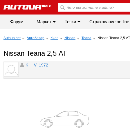
Форум
Маркет
Точки
Cтрахование on-line
Autoua.net
→
Автобазар
→
Киев
→
Nissan
→
Teana
→
Nissan Teana 2,5 А
Nissan Teana 2,5 АТ
K_I_V_1972