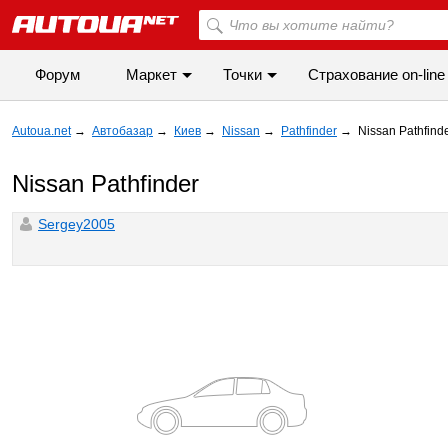
Форум
Маркет
Точки
Cтрахование on-line
Autoua.net
→
Автобазар
→
Киев
→
Nissan
→
Pathfinder
→
Nissan Pathfind
Nissan Pathfinder
Sergey2005