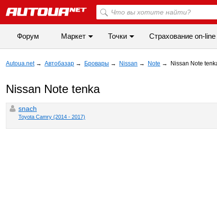
Форум
Маркет
Точки
Cтрахование on-line
Autoua.net
→
Автобазар
→
Бровары
→
Nissan
→
Note
→
Nissan Note ten
Nissan Note tenka
snach
Toyota Camry (2014 - 2017)
◀
▶