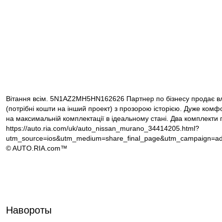
Вітання всім. 5N1AZ2MH5HN162626 Партнер по бізнесу продає в
(потрібні кошти на інший проект) з прозорою історією. Дуже ком
на максимальній комплектації в ідеальному стані. Два комплекти 
https://auto.ria.com/uk/auto_nissan_murano_34414205.html?
utm_source=ios&utm_medium=share_final_page&utm_campaign=ad
© AUTO.RIA.com™
Навороты