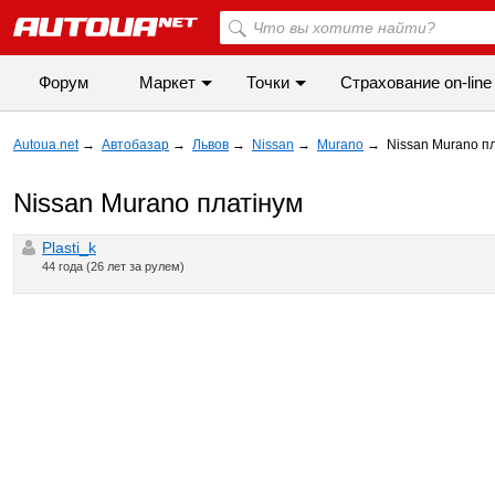
Форум
Маркет
Точки
Cтрахование on-line
Autoua.net
→
Автобазар
→
Львов
→
Nissan
→
Murano
→
Nissan Murano п
Nissan Murano платінум
Plasti_k
44 года (26 лет за рулем)
◀
▶