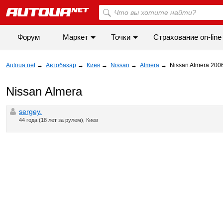
Форум
Маркет
Точки
Cтрахование on-line
Autoua.net
→
Автобазар
→
Киев
→
Nissan
→
Almera
→
Nissan Almera 200
Nissan Almera
sergey.
44 года (18 лет за рулем), Киев
◀
▶