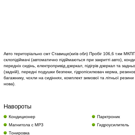
Авто територіально смт Ставище(київ обл) Пробіг 106,6 т.км МКПП
склопідіймачі (автоматично підіймаються при закритті авто), кондиц
передніх сидінь, електропривід дзеркал, підігрів дзеркал та задньо
(задній), передні подушки безпеки, гідропісилювач керма, резинові
багажнику, чохли на сидіннях, комплект зимової та літньої резини
нова).
Навороты
Кондиционер
Парктроник
Магнитола с MP3
Гидроусилитель
Тонировка