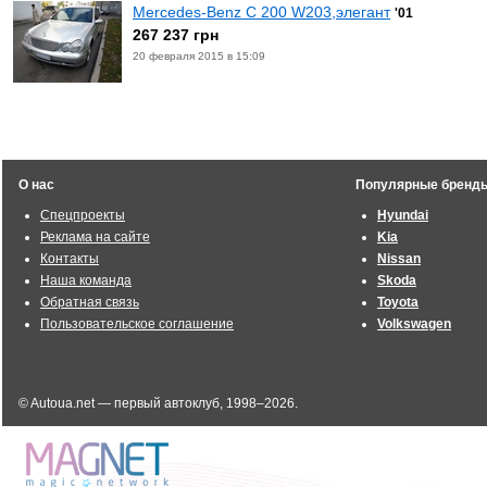
Mercedes-Benz C 200 W203,элегант
'01
267 237 грн
20 февраля 2015 в 15:09
О нас
Популярные бренд
Спецпроекты
Hyundai
Реклама на сайте
Kia
Контакты
Nissan
Наша команда
Skoda
Обратная связь
Toyota
Пользовательское соглашение
Volkswagen
© Autoua.net — первый автоклуб, 1998–2026.