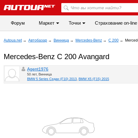
Форум
Маркет
Точки
Cтрахование on-line
Autoua.net
→
Автобазар
→
Винница
→
Mercedes-Benz
→
C 200
→
Merced
Mercedes-Benz C 200 Avangard
Agent1976
50 лет, Винница
BMW 5 Series Седан (F10) 2013
,
BMW X5 (F15) 2015