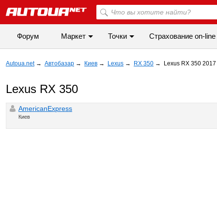
Форум
Маркет
Точки
Cтрахование on-line
Autoua.net
→
Автобазар
→
Киев
→
Lexus
→
RX 350
→
Lexus RX 350 2017
Lexus RX 350
AmericanExpress
Киев
◀
▶