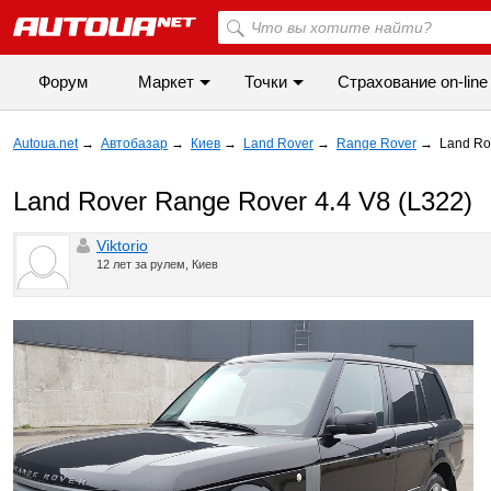
Форум
Маркет
Точки
Cтрахование on-line
Autoua.net
→
Автобазар
→
Киев
→
Land Rover
→
Range Rover
→
Land Ro
Land Rover Range Rover 4.4 V8 (L322)
Viktorio
12 лет за рулем, Киев