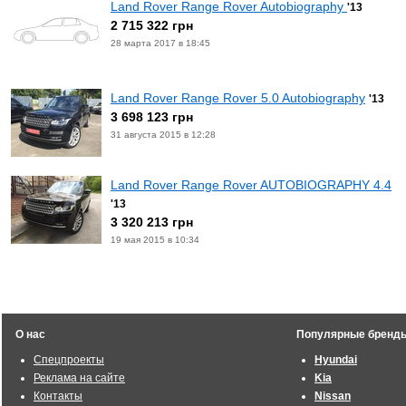
Land Rover Range Rover Autobiography
'13
2 715 322 грн
28 марта 2017 в 18:45
Land Rover Range Rover 5.0 Autobiography
'13
3 698 123 грн
31 августа 2015 в 12:28
Land Rover Range Rover AUTOBIOGRAPHY 4.4
'13
3 320 213 грн
19 мая 2015 в 10:34
О нас
Популярные бренд
Спецпроекты
Hyundai
Реклама на сайте
Kia
Контакты
Nissan