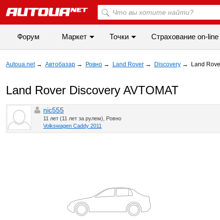
Форум
Маркет
Точки
Cтрахование on-line
Autoua.net
→
Автобазар
→
Ровно
→
Land Rover
→
Discovery
→
Land Rove
Land Rover Discovery AVTOMAT
nic555
11 лет (11 лет за рулем), Ровно
Volkswagen Caddy 2011