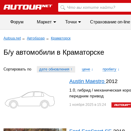
Форум
Маркет
Точки
Cтрахование on-line
Autoua.net
→
Автобазар
→
Краматорск
Б/у автомобили в Краматорске
Сортировать по
дате обновления
↑
цене
↓
пробегу
↓
Austin Maestro
2012
1.0, гибрид / механическая ко
передним привод
1 ноября 2025 в 15:24