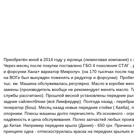
Приобретён мной в 2014 году у юрлица (лизинговая компания) с п
Через месяц после покупки поставлено ГБО 4 поколения СТАГ , 
и форсунки Хана+ вариатор Микролуч. (на 170 тысячах после па
на ВОГе был вынужден поменять и редуктор и форсунки). Пробег
тыс. км. Машина обслуживалась регулярно. Масло в коробке мен
замены (производитель вообще не рекомендует менять масло. Ти
службы рассчитано). Прошлой весной установлены передние рыч
задние сайлентблоки (всё Лимфердер). Полгода назад - перебра
генератор (Бош). Месяц назад новые передние стойки ( Каяба), 
опорники. Плюсы машины долго перечислять. Из основного - огр
надёжность и цена обслуживания. Полно запчастей любых прои
до Китая. Например переднее крыло (Дания) - 650 грн. Причина 
принципе одна - отпескоструилась краска на передних крыльях и