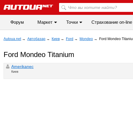
Форум
Маркет
Точки
Cтрахование on-line
Autoua.net
→
Автобазар
→
Киев
→
Ford
→
Mondeo
→
Ford Mondeo Titani
Ford Mondeo Titanium
Amerikanec
Киев
◀
▶