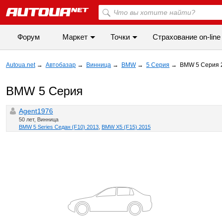
Форум
Маркет
Точки
Cтрахование on-line
Autoua.net
→
Автобазар
→
Винница
→
BMW
→
5 Серия
→
BMW 5 Серия 
BMW 5 Серия
Agent1976
50 лет, Винница
BMW 5 Series Седан (F10) 2013
,
BMW X5 (F15) 2015