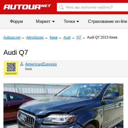
Форум
Маркет
Точки
Cтрахование on-line
Autoua.net
→
Автобазар
→
Киев
→
Audi
→
Q7
→
Audi Q7 2015 Киев
Audi Q7
AmericanExpress
Киев