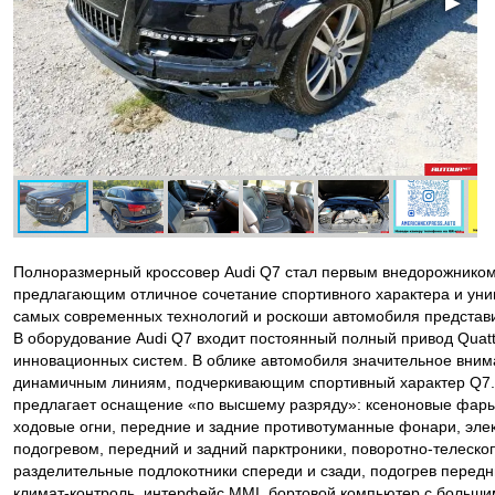
◀
▶
Полноразмерный кроссовер Audi Q7 стал первым внедорожником
предлагающим отличное сочетание спортивного характера и уни
самых современных технологий и роскоши автомобиля представи
В оборудование Audi Q7 входит постоянный полный привод Quatt
инновационных систем. В облике автомобиля значительное вни
динамичным линиям, подчеркивающим спортивный характер Q7.
предлагает оснащение «по высшему разряду»: ксеноновые фары
ходовые огни, передние и задние противотуманные фонари, элек
подогревом, передний и задний парктроники, поворотно-телеско
разделительные подлокотники спереди и сзади, подогрев передн
климат-контроль, интерфейс MMI, бортовой компьютер с боль