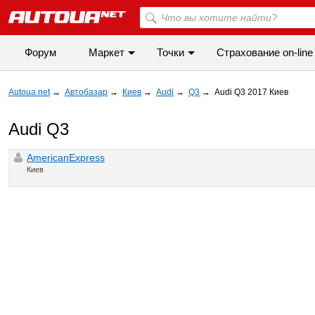
Форум
Маркет
Точки
Cтрахование on-line
Autoua.net
→
Автобазар
→
Киев
→
Audi
→
Q3
→
Audi Q3 2017 Киев
Audi Q3
AmericanExpress
Киев
◀
▶