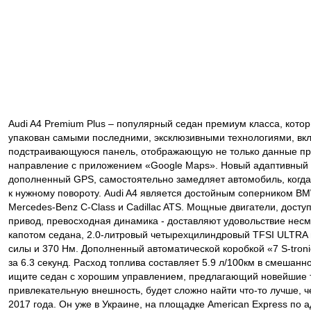
Audi A4 Premium Plus – популярный седан премиум класса, котор
упакован самыми последними, эксклюзивными технологиями, вк
подстраивающуюся панель, отображающую не только данные пр
направление с приложением «Google Maps». Новый адаптивный к
дополненный GPS, самостоятельно замедляет автомобиль, когда
к нужному повороту. Audi A4 является достойным соперником BM
Mercedes-Benz C-Class и Cadillac ATS. Мощные двигатели, дост
привод, превосходная динамика - доставляют удовольствие несм
капотом седана, 2.0-литровый четырехцилиндровый TFSI ULTRA
силы и 370 Нм. Дополненный автоматической коробкой «7 S-troni
за 6.3 секунд. Расход топлива составляет 5.9 л/100км в смешан
ищите седан с хорошим управлением, предлагающий новейшие 
привлекательную внешность, будет сложно найти что-то лучше, ч
2017 года. Он уже в Украине, на площадке American Express по 