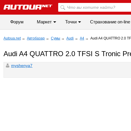
Форум
Маркет
Точки
Cтрахование on-line
Autoua.net
→
Автобазар
→
Сумы
→
Audi
→
A4
→
Audi A4 QUATTRO 2.0 TF
Audi A4 QUATTRO 2.0 TFSI S Tronic Pr
myshenya7
◀
▶