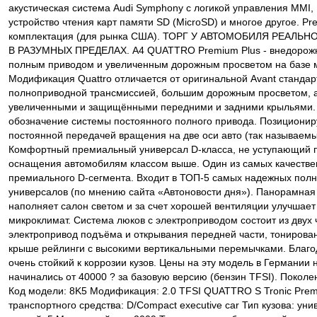
акустическая система Audi Symphony с логикой управления MMI,
устройство чтения карт памяти SD (MicroSD) и многое другое. Pr
комплектация (для рынка США). ТОРГ У АВТОМОБИЛЯ РЕАЛ
В РАЗУМНЫХ ПРЕДЕЛАХ. A4 QUATTRO Premium Plus - внедорожн
полным приводом и увеличенным дорожным просветом на базе м
Модификация Quattro отличается от оригинальной Avant станда
полноприводной трансмиссией, большим дорожным просветом, а
увеличенными и защищёнными передними и задними крыльями
обозначение системы постоянного полного привода. Позициониру
постоянной передачей вращения на две оси авто (так называемый
Комфортный премиальный универсал D-класса, не уступающий 
оснащения автомобилям классом выше. Один из самых качеств
премиального D-сегмента. Входит в ТОП-5 самых надежных пол
универсалов (по мнению сайта «Автоновости дня»). Панорамная
наполняет салон светом и за счет хорошей вентиляции улучшает
микроклимат. Система люков с электроприводом состоит из двух 
электропривод подъёма и открывания передней части, тонирован
крыше рейлинги с высокими вертикальными перемычками. Благо
очень стойкий к коррозии кузов. Цены на эту модель в Германии 
начинались от 40000 ? за базовую версию (бензин TFSI). Поколен
Код модели: 8K5 Модификация: 2.0 TFSI QUATTRO S Tronic Prem
транспортного средства: D/Compact executive car Тип кузова: ун