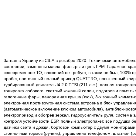
Загнан в Украину из США в декабре 2020. Технически автомобил
состоянии, заменены масла, фильтры и цепь ГРМ. Гаражное хра
своевременное ТО, вложений не требует, в такси не был, 100% 
пробег, постоянный полный привод QUATTRO, повышенный клир
турбированный двигатель l4 2.0 TFSI (211 л.с.), полная тонировка
тонировка лобового, светлый кожаный салон, подогрев и память 
галогенные фары, панорамная крыша (люк), 3-х зонный климат-к
электронная противоугонная система встроена в блок управлени
(автоматическое включение ключом автомобиля), антиблокирово
электропривод и обогрев зеркал, гидроусилитель руля, система 
контроля устойчивости ESP, полный электропакет, все подушки б
датчики света и дождя, бортовой компьютер с двумя мониторами
стояночный тормоз (ручник), управление телефоном, штатная (р