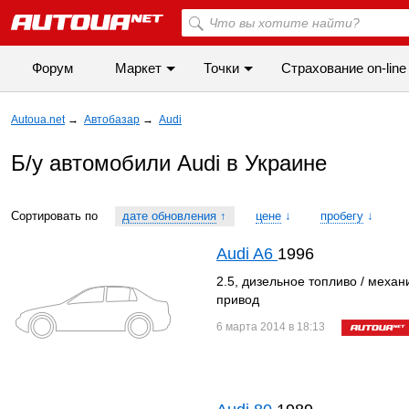
Форум
Маркет
Точки
Cтрахование on-line
Autoua.net
→
Автобазар
→
Audi
Б/у автомобили Audi в Украине
Сортировать по
дате обновления
↑
цене
↓
пробегу
↓
Audi A6
1996
2.5, дизельное топливо / механ
привод
6 марта 2014 в 18:13